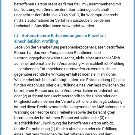
betroffenen Person steht es ferner frei, im Zusammenhang mit
der Nutzung von Diensten der Informationsgesellschaft,
ungeachtet der Richtlinie 2002/58/EG, ihr Widerspruchsrecht
mittels automatisierter Verfahren auszuüben, bei denen
technische Spezifikationen verwendet werden.
h) Automatisierte Entscheidungen im Einzelfall
einschließlich Profiling
Jede von der Verarbeitung personenbezogener Daten betroffene
Person hat das vom Europäischen Richtlinien- und
Verordnungsgeber gewährte Recht, nicht einer ausschließlich
auf einer automatisierten Verarbeitung — einschließlich Profiling
— beruhenden Entscheidung unterworfen zu werden, die ihr
gegenüber rechtliche Wirkung entfaltet oder sie in ähnlicher
Weise erheblich beeinträchtigt, sofern die Entscheidung (1) nicht
für den Abschluss oder die Erfüllung eines Vertrags zwischen der
betroffenen Person und dem Verantwortlichen erforderlich ist,
oder (2) aufgrund von Rechtsvorschriften der Union oder der
Mitgliedstaaten, denen der Verantwortliche unterliegt, zulässig
ist und diese Rechtsvorschriften angemessene Maßnahmen zur
Wahrung der Rechte und Freiheiten sowie der berechtigten
Interessen der betroffenen Person enthalten oder (3) mit
ausdrücklicher Einwilligung der betroffenen Person erfolgt.
Ist die Entscheidung (1) für den Abschluss oder die Erfüllung
eines Vertrags zwischen der betroffenen Person und dem