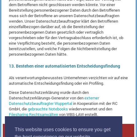
dem Betroffenen nicht geschlossen werden könnte. Vor einer
Bereitstellung personenbezogener Daten durch den Betroffenen
muss sich der Betroffene an unseren Datenschutzbeauftragten
wenden. Unser Datenschutzbeauftragter klärt den Betroffenen
einzelfallbezogen darüber auf, ob die Bereitstellung der
personenbezogenen Daten gesetzlich oder vertraglich
vorgeschrieben oder für den Vertragsabschluss erforderlich ist, ob
eine Verpflichtung besteht, die personenbezogenen Daten
bereitzustellen, und welche Folgen die Nichtbereitstellung der
personenbezogenen Daten hätte.
13. Bestehen einer automatisierten Entscheidungsfindung
Als verantwortungsbewusstes Unternehmen verzichten wir auf eine
automatische Entscheidungsfindung oder ein Profiling.
Diese Datenschutzerklärung wurde durch den
Datenschutzerklärungs-Generator von den
externer
Datenschutzbeauftragter Wuppertal
in Kooperation mit der RC
GmbH, die
gebrauchte Notebooks
wiederverwertet und den
Filesharing Rechtsanwälten
von WBS-LAW erstellt.
This website uses cookies to ensure you get
Copyright © 2011-2026. All Rights Reserved.
the best experience on our website.