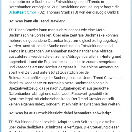
eine optimierte Suche nach Entwicklungen und Trends in
Datenbanken ermöglicht. Zur Entwicklung der Lösung befragte die
Schaltzeit GmbH
(SZ) Thomas Stark (TS) von der cisLogic GmbH:
SZ: Was kann ein Trend Crawler?
TS: Einen Crawler kann man sich zunächst wie eine Meta-
Suchmaschine vorstellen. Über eine zentrale Suchmaske können
mehrere eingebundene Datenbanksysteme gleichzeitig abgefragt
werden. Anstatt bei der Suche nach neuen Entwicklungen und
Trends in Dutzenden Datenbanken nacheinander eine Abfrage
auszuführen, werden die einzelnen Abfragen parallel im Hintergrund
abgearbeitet und die Ergebnisse in einer Liste zusammengefasst
und kategorisiert und sortiert dargestellt. Eine solche Anwendung
spart viel Zeit und unterstützt zusätzlich bei der
Relevanzabschätzung der Suchergebnisse. Unser Trend Crawler ist
dabei im Gegensatz zu normalen Meta-Suchmaschinen ein
Spezialwerkzeug, das je nach Aufgabengebiet ausgesuchte
Datenbanken abfragt und dabei auch Passwort-geschützte
Systeme legal mit einbeziehen kann. Der Trend Crawler erstellt
keinen eigenen Index, sondern ist ein Mittler zwischen den Welten.
SZ: Was ist aus Entwicklersicht dabei besonders schwierig?
TS: Wir binden über spezielle Adapter auch Seiten ein, die selbst
über keine dedizierte Schnittstelle verfügen. Die Steuerung dieser