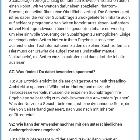
Suchabfragen erfolgt analog der Mensch-Browser-Interaktion durch
einen Robot. Wir verwenden dafür einen speziellen Phantom-
Browser, der selbst über keine Oberfläche verfügt. Die Schwierigkeit
ist es dabei, die von der Suchabfrage zurückgelieferten Inhalte auch
auf schlecht programmierten Seiten korrekt auszulesen. Außerdem
ist viel Hintergrundwissen über die gesuchten Inhalte notwendig,
um eine sinnvolle Steuerung der Subabfragen zu ermöglichen. Einige
der eingebunden Seiten bieten in ihren Ergebnislisten keine
ausreichenden Textinformationen zu den einzelnen Suchtreffern an.
Hier muss der Crawler die aufgelisteten Fundstellen manuell
"abkrabbeln", die Seiten einzeln aufrufen und dann dort die Inhalte
auslesen.
SZ: Was findest Du dabei besonders spannend?
TS: Aus Entwicklersicht ist die ereignisgesteuerte Multithreading-
Architektur spannend. Während im Hintergrund dutzende
Teilprozesse werkeln, müssen die einzelnen Suchabfragen ihre
Ergebnisse selbständig zum Web-Browser des Anwenders "pushen".
Was der Nutzer zu Gesicht bekommt, ist eine dynamische Seite, die
wie von Geisterhand gesteuert, nach und nach mit Inhalten
gefüttert wird.
SZ: Wie kann der Anwender nachher mit den unterschiedlichen
Suchergebnissen umgehen?
TS: Richtig interessant wird der Trend Crawler dann, wenn er