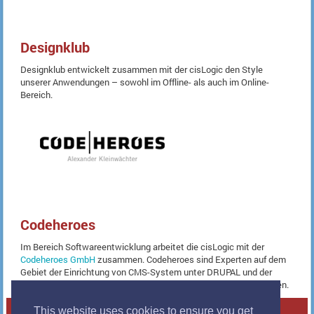
Designklub
Designklub entwickelt zusammen mit der cisLogic den Style
unserer Anwendungen – sowohl im Offline- als auch im Online-
Bereich.
Codeheroes
Im Bereich Softwareentwicklung arbeitet die cisLogic mit der
Codeheroes GmbH
zusammen. Codeheroes sind Experten auf dem
Gebiet der Einrichtung von CMS-System unter DRUPAL und der
Entwicklung von leistungsstarken Business Intelligence Lösungen.
This website uses cookies to ensure you get
Copyright © 2011-2026. All Rights Reserved.